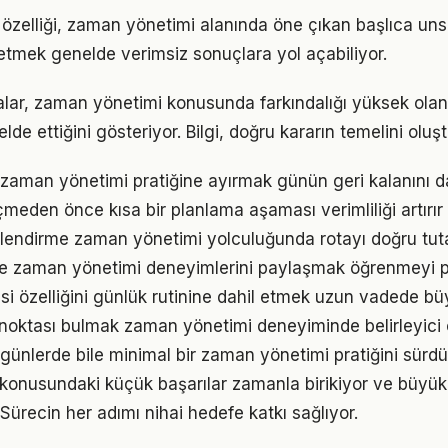
zelliği, zaman yönetimi alanında öne çıkan başlıca unsu
etmek genelde verimsiz sonuçlara yol açabiliyor.
alar, zaman yönetimi konusunda farkındalığı yüksek olan 
elde ettiğini gösteriyor. Bilgi, doğru kararın temelini oluş
 zaman yönetimi pratiğine ayırmak günün geri kalanını da
den önce kısa bir planlama aşaması verimliliği artırır
lendirme zaman yönetimi yolculuğunda rotayı doğru tut
e zaman yönetimi deneyimlerini paylaşmak öğrenmeyi pe
esi özelliğini günlük rutinine dahil etmek uzun vadede bü
ç noktası bulmak zaman yönetimi deneyiminde belirleyici o
ünlerde bile minimal bir zaman yönetimi pratiğini sürd
konusundaki küçük başarılar zamanla birikiyor ve büyü
 Sürecin her adımı nihai hedefe katkı sağlıyor.