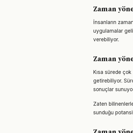
Zaman yönet
İnsanların zaman
uygulamalar geli
verebiliyor.
Zaman yönet
Kısa sürede çok 
getirebiliyor. S
sonuçlar sunuyor
Zaten bilinenle
sunduğu potansiy
Zaman yönet