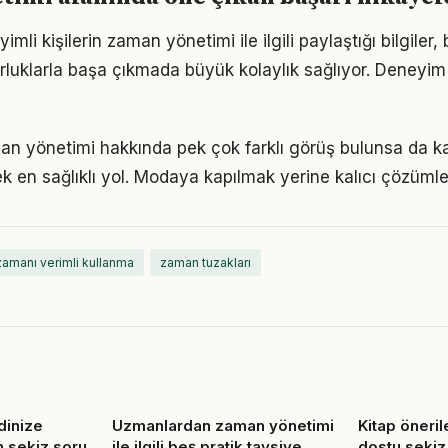
li kişilerin zaman yönetimi ile ilgili paylaştığı bilgiler,
luklarla başa çıkmada büyük kolaylık sağlıyor. Deneyim
 yönetimi hakkında pek çok farklı görüş bulunsa da ka
ek en sağlıklı yol. Modaya kapılmak yerine kalıcı çözümle
zamanı verimli kullanma
zaman tuzakları
ndinize
Uzmanlardan zaman yönetimi
Kitap öneril
 sekiz soru
ile ilgili beş pratik tavsiye
dostu sekiz