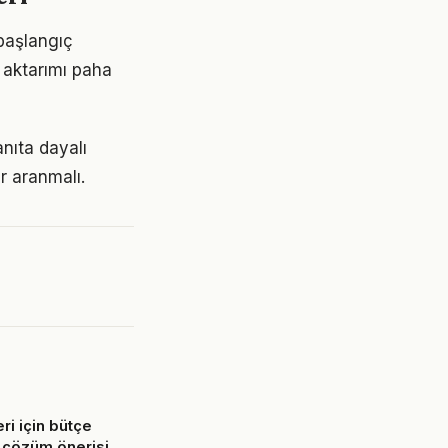
 başlangıç
 aktarımı paha
nıta dayalı
r aranmalı.
eri için bütçe
 çözüm önerisi