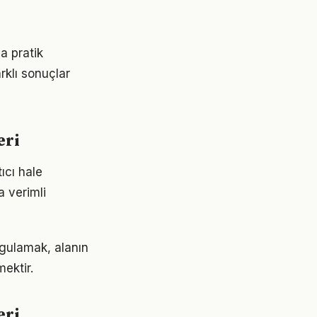
a pratik
rklı sonuçlar
eri
ıcı hale
a verimli
gulamak, alanın
ektir.
eri