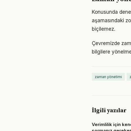
Konusunda deneyim
aşamasındaki zor
biçilemez.
Çevremizde zaman
bilgilere yönelm
zaman yönetimi
İlgili yazılar
Verimlilik için ke
sormanız gereken