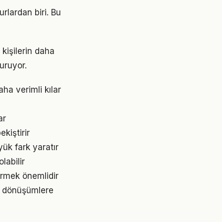
rlardan biri. Bu
kişilerin daha
turuyor.
ha verimli kılar
ar
kiştirir
yük fark yaratır
labilir
ürmek önemlidir
k dönüşümlere