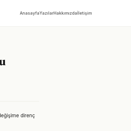
Anasayfa
Yazılar
Hakkımızda
İletişim
u
değişime direnç