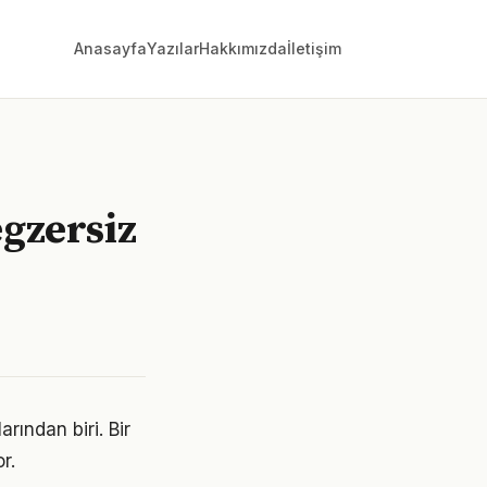
Anasayfa
Yazılar
Hakkımızda
İletişim
egzersiz
rından biri. Bir
r.