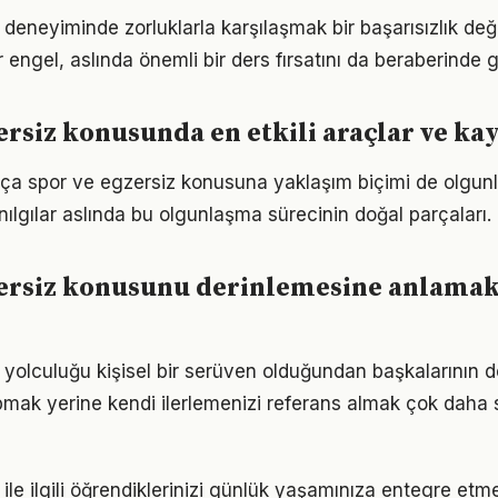
 deneyiminde zorluklarla karşılaşmak bir başarısızlık de
r engel, aslında önemli bir ders fırsatını da beraberinde ge
ersiz konusunda en etkili araçlar ve ka
tıkça spor ve egzersiz konusuna yaklaşım biçimi de olgunl
nılgılar aslında bu olgunlaşma sürecinin doğal parçaları.
ersiz konusunu derinlemesine anlamak
 yolculuğu kişisel bir serüven olduğundan başkalarının 
pmak yerine kendi ilerlemenizi referans almak çok daha sa
ile ilgili öğrendiklerinizi günlük yaşamınıza entegre etm