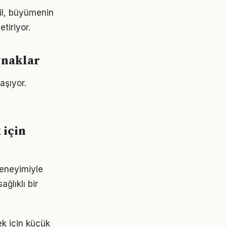
ğil, büyümenin
tiriyor.
ynaklar
aşıyor.
 için
deneyimiyle
ğlıklı bir
ek için küçük