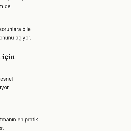
em de
orunlara bile
 önünü açıyor.
 için
nesnel
uyor.
tmanın en pratik
r.