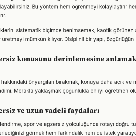
ayabilirsiniz. Bu yöntem hem öğrenmeyi kolaylaştırır h
ır.
iklerini sistematik biçimde benimsemek, kaotik görünen s
 üretmeyi mümkün kılıyor. Disiplinli bir yapı, özgürlüğün
ersiz konusunu derinlemesine anlamak
 hakkındaki önyargıları bırakmak, konuya daha açık ve 
adımı. Merakla yaklaşmak çoğunlukla en iyi öğretmen ol
ersiz ve uzun vadeli faydaları
lendirme, spor ve egzersiz yolculuğunda rotayı doğru tu
erlediğinizi görmek hem farkındalık hem de istek yaratıyo