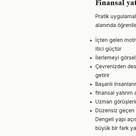
Finansal ya
Pratik uygulamala
alanında öğrenil
İçten gelen moti
itici güçtür
İlerlemeyi görse
Çevrenizden dest
getirir
Başarılı insanlar
finansal yatırım 
Uzman görüşlerin
Düzensiz geçen g
Dengeli yapı açı
büyük bir fark ya