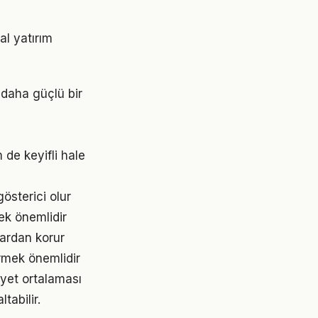
al yatırım
 daha güçlü bir
 de keyifli hale
gösterici olur
mek önemlidir
ardan korur
ürmek önemlidir
iyet ortalaması
tabilir.