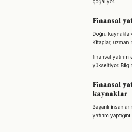
çoğalıyor.
Finansal ya
Doğru kaynaklarda
Kitaplar, uzman m
finansal yatırım 
yükseltiyor. Bil
Finansal y
kaynaklar
Başarılı insanla
yatırım yaptığın