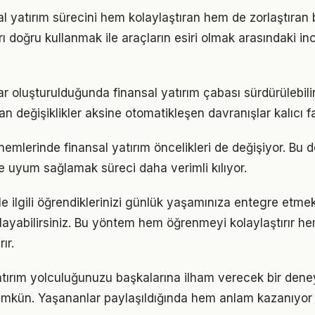
al yatırım sürecini hem kolaylaştıran hem de zorlaştıran b
arı doğru kullanmak ile araçların esiri olmak arasındaki in
ar oluşturulduğunda finansal yatırım çabası sürdürülebilir
an değişiklikler aksine otomatikleşen davranışlar kalıcı fa
nemlerinde finansal yatırım öncelikleri de değişiyor. Bu 
 uyum sağlamak süreci daha verimli kılıyor.
ile ilgili öğrendiklerinizi günlük yaşamınıza entegre etme
ayabilirsiniz. Bu yöntem hem öğrenmeyi kolaylaştırır h
ır.
atırım yolculuğunuzu başkalarına ilham verecek bir den
kün. Yaşananlar paylaşıldığında hem anlam kazanıyor