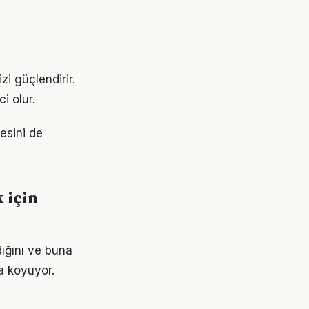
zi güçlendirir.
i olur.
tesini de
 için
dığını ve buna
a koyuyor.