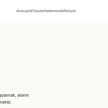
Anasayfa
Yazılar
Hakkımızda
İletişim
n
gulamak, alanın
ektir.