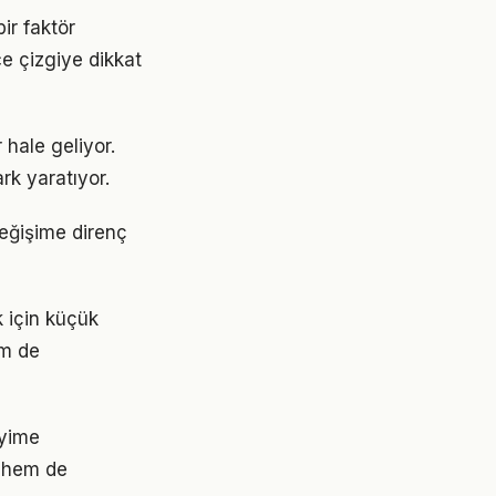
ir faktör
ce çizgiye dikkat
 hale geliyor.
rk yaratıyor.
değişime direnç
k için küçük
em de
eyime
 hem de