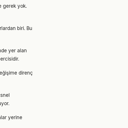
e gerek yok.
lardan biri. Bu
de yer alan
rcisidir.
değişime direnç
esnel
uyor.
alar yerine