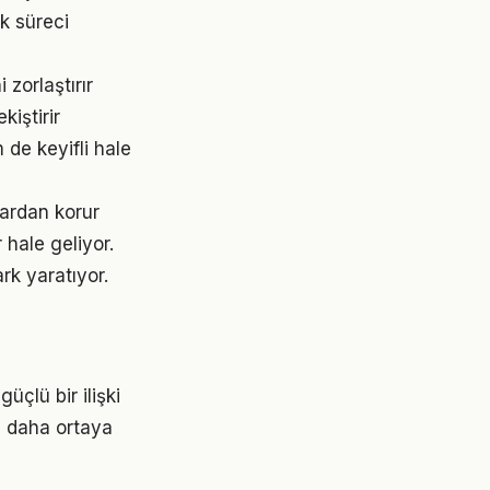
k süreci
zorlaştırır
iştirir
 de keyifli hale
ardan korur
 hale geliyor.
rk yaratıyor.
üçlü bir ilişki
z daha ortaya