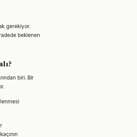
ak gerekiyor.
 vadede beklenen
alı?
ından biri. Bir
r.
irlenmesi
r
 kaçının