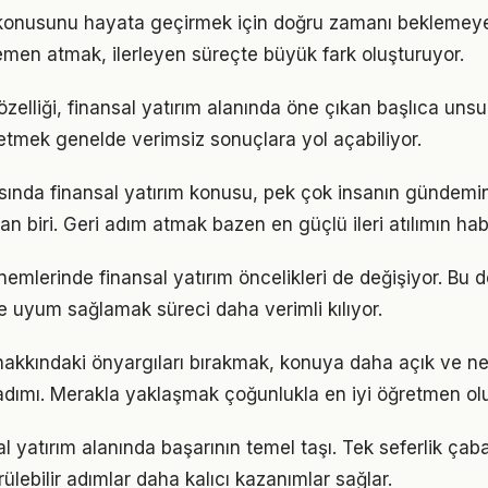
m konusunu hayata geçirmek için doğru zamanı beklemey
men atmak, ilerleyen süreçte büyük fark oluşturuyor.
 özelliği, finansal yatırım alanında öne çıkan başlıca unsur
etmek genelde verimsiz sonuçlara yol açabiliyor.
nda finansal yatırım konusu, pek çok insanın gündemin
an biri. Geri adım atmak bazen en güçlü ileri atılımın habe
nemlerinde finansal yatırım öncelikleri de değişiyor. Bu 
 uyum sağlamak süreci daha verimli kılıyor.
 hakkındaki önyargıları bırakmak, konuya daha açık ve n
adımı. Merakla yaklaşmak çoğunlukla en iyi öğretmen ol
sal yatırım alanında başarının temel taşı. Tek seferlik çab
ülebilir adımlar daha kalıcı kazanımlar sağlar.