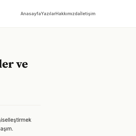
Anasayfa
Yazılar
Hakkımızda
İletişim
ler ve
şiselleştirmek
laşım.