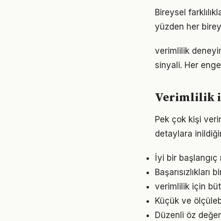
Bireysel farklılı
yüzden her birey
verimlilik deneyi
sinyali. Her enge
Verimlilik 
Pek çok kişi ver
detaylara inild
İyi bir başlangıç
Başarısızlıkları b
verimlilik için 
Küçük ve ölçülebil
Düzenli öz değer