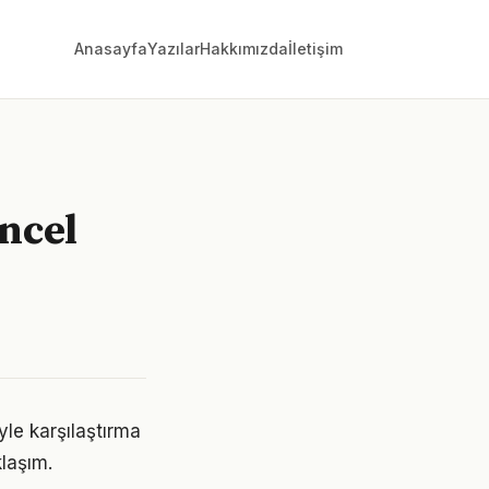
Anasayfa
Yazılar
Hakkımızda
İletişim
üncel
yle karşılaştırma
klaşım.