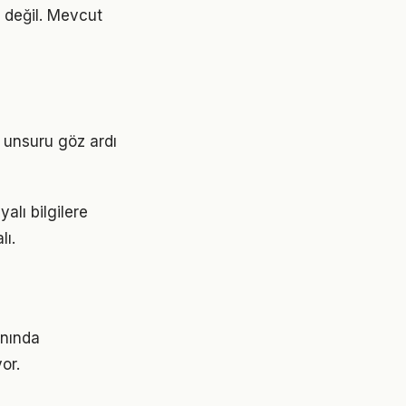
 değil. Mevcut
Bu unsuru göz ardı
alı bilgilere
lı.
anında
or.