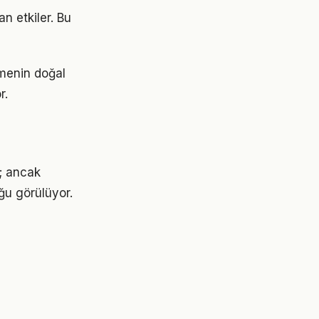
n etkiler. Bu
ümenin doğal
r.
r; ancak
ğu görülüyor.