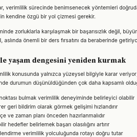
klar, verimlilik sürecinde benimsenecek yöntemleri doğruda
in kendine özgü bir yol çizmesi gerekir.
minde zorluklarla karşılaşmak bir başarısızlık değil, büy
l, aslında önemli bir ders fırsatını da beraberinde getiriyo
ile yaşam dengesini yeniden kurmak
imlilik konusunda yalnızca yüzeysel bilgiyle karar veriyo
iğinde durumun düşünüldüğünden çok daha kapsamlı oldu
 noktası bulmak verimlilik deneyiminde belirleyici olabilir
irer geri bildirim olarak görmek gelişimi hızlandırır
bütçe ve zaman planı önceden hazırlanmalıdır
ir hedefler belirlemek başarı olasılığını artırır
lendirme verimlilik yolculuğunda rotayı doğru tutar