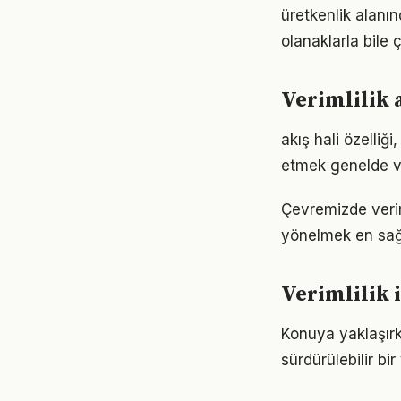
üretkenlik alanı
olanaklarla bile ç
Verimlilik 
akış hali özelliğ
etmek genelde ve
Çevremizde verim
yönelmek en sağl
Verimlilik i
Konuya yaklaşırke
sürdürülebilir bi